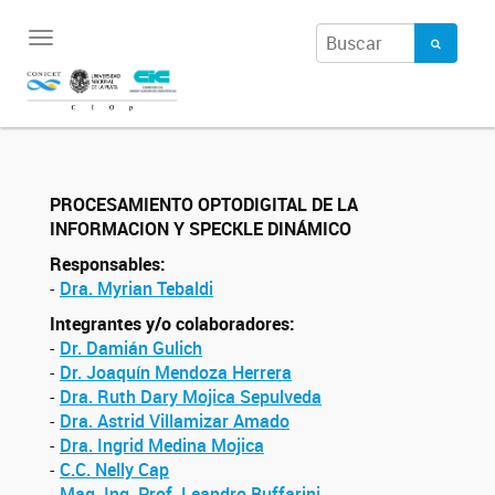
Toggle
navigation
PROCESAMIENTO OPTODIGITAL DE LA
INFORMACION Y SPECKLE DINÁMICO
Responsables:
-
Dra. Myrian Tebaldi
Integrantes y/o colaboradores:
-
Dr. Damián Gulich
-
Dr. Joaquín Mendoza Herrera
-
Dra. Ruth Dary Mojica Sepulveda
-
Dra. Astrid Villamizar Amado
-
Dra. Ingrid Medina Mojica
-
C.C. Nelly Cap
-
Mag. Ing. Prof. Leandro Buffarini