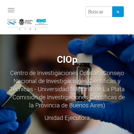
Toggle
navigation
CIOp
Centro de Investigaciones Ópticas (Consejo
Nacional de Investigaciones Científicas y
Técnicas - Universidad Nacional de La Plata
- Comisión de Investigaciones Científicas de
la Provincia de Buenos Aires)
Unidad Ejecutora