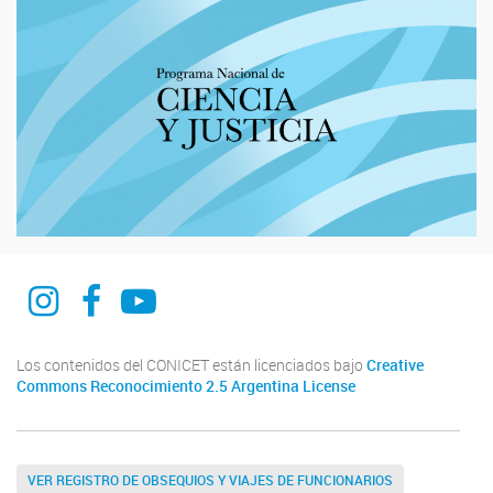
CIOp web
CIOp La Plata
CIOp La PLata
Los contenidos del CONICET están licenciados bajo
Creative
Commons Reconocimiento 2.5 Argentina License
VER REGISTRO DE OBSEQUIOS Y VIAJES DE FUNCIONARIOS