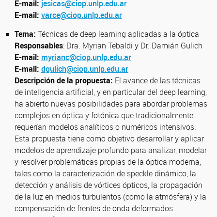
E-mail:
jesicas@ciop.unlp.edu.ar
E-mail:
varce@ciop.unlp.edu.ar
Tema:
Técnicas de deep learning aplicadas a la óptica
Responsables
: Dra. Myrian Tebaldi y Dr. Damián Gulich
E-mail:
myrianc@ciop.unlp.edu.ar
E-mail:
dgulich@ciop.unlp.edu.ar
Descripción de la propuesta:
El avance de las técnicas
de inteligencia artificial, y en particular del deep learning,
ha abierto nuevas posibilidades para abordar problemas
complejos en óptica y fotónica que tradicionalmente
requerían modelos analíticos o numéricos intensivos.
Esta propuesta tiene como objetivo desarrollar y aplicar
modelos de aprendizaje profundo para analizar, modelar
y resolver problemáticas propias de la óptica moderna,
tales como la caracterización de speckle dinámico, la
detección y análisis de vórtices ópticos, la propagación
de la luz en medios turbulentos (como la atmósfera) y la
compensación de frentes de onda deformados.