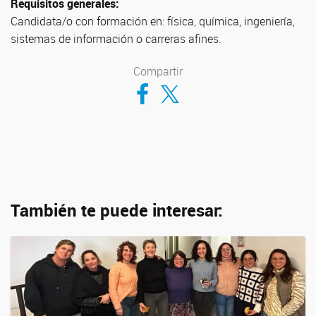
Requisitos generales:
Candidata/o con formación en: física, química, ingeniería,
sistemas de información o carreras afines.
Compartir
Compartir en Facebook
Compartir en Twitter
También te puede interesar: